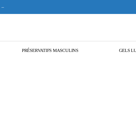
–
PRÉSERVATIFS MASCULINS
GELS L
Donovanose, l’IST 