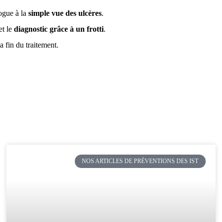
logue à la
simple vue des ulcères
.
et le
diagnostic grâce à un frotti
.
 la fin du traitement.
NOS ARTICLES DE PRÉVENTIONS DES IST