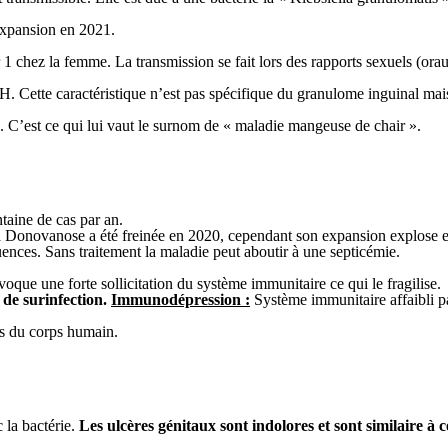
 expansion en 2021.
1 chez la femme. La transmission se fait lors des rapports sexuels (or
 Cette caractéristique n’est pas spécifique du granulome inguinal mais
s. C’est ce qui lui vaut le surnom de « maladie mangeuse de chair ».
taine de cas par an.
La Donovanose a été freinée en 2020, cependant son expansion explose 
ences. Sans traitement la maladie peut aboutir à une septicémie.
voque une forte sollicitation du système immunitaire ce qui le fragilise.
de surinfection.
Immunodépression :
Système immunitaire affaibli pa
es du corps humain.
 la bactérie.
Les ulcères génitaux sont indolores et sont similaire à c