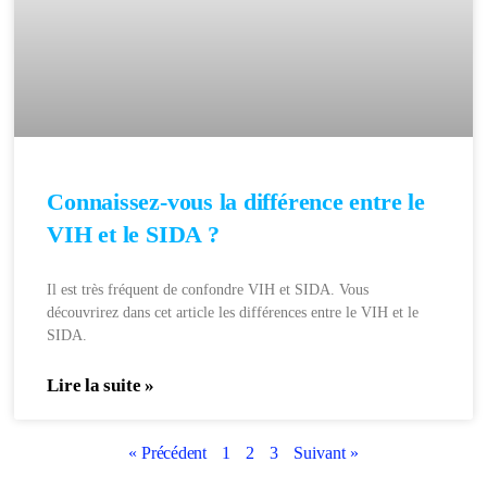
Connaissez-vous la différence entre le
VIH et le SIDA ?
Il est très fréquent de confondre VIH et SIDA. Vous
découvrirez dans cet article les différences entre le VIH et le
SIDA.
Lire la suite »
« Précédent
1
2
3
Suivant »