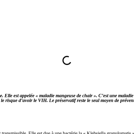
 Elle est appelée « maladie mangeuse de chair ». C’est une maladie i
 risque d’avoir le VIH. Le préservatif reste le seul moyen de préventio
ansmissible. Elle est due à une bactérie la « Klebsiella granulomatis »