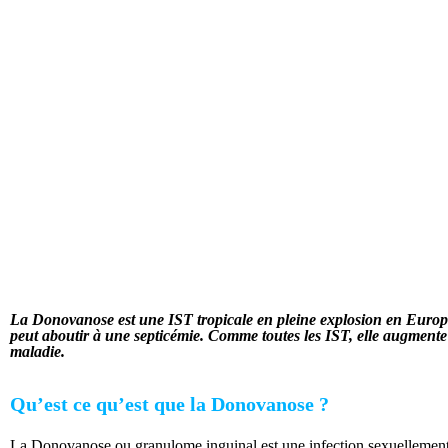
anose ou granulome inguinal
Sommaire
u granulome inguinal
La Donovanose est une IST tropicale en pleine explosion en Europe.
peut aboutir à une septicémie. Comme toutes les IST, elle augmente le
maladie.
Qu’est ce qu’est que la Donovanose ?
La Donovanose ou granulome inguinal est une infection sexuellement tr