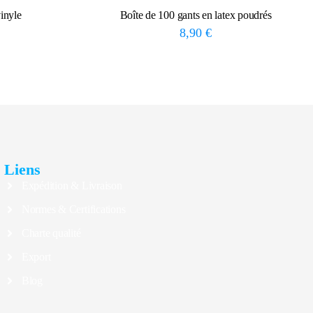
inyle
Boîte de 100 gants en latex poudrés
8,90
€
Liens
Expédition & Livraison
Normes & Certifications
Charte qualité
Export
Blog