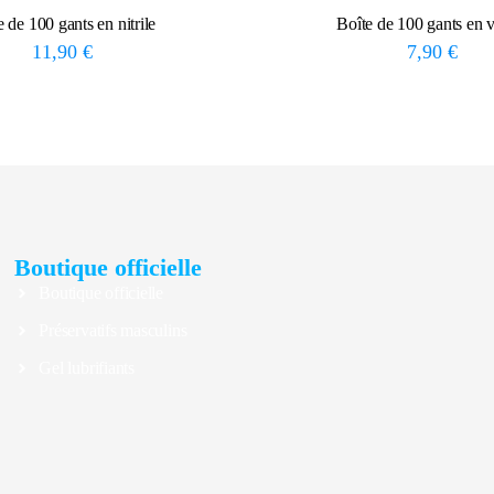
e de 100 gants en nitrile
Boîte de 100 gants en v
11,90
€
7,90
€
Boutique officielle
Boutique officielle
Préservatifs masculins
Gel lubrifiants