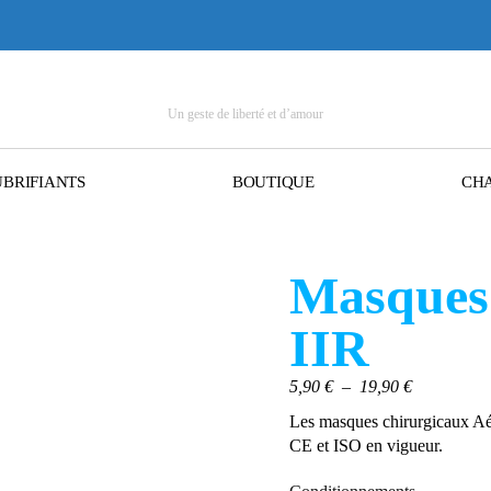
Un geste de liberté et d’amour
UBRIFIANTS
BOUTIQUE
CHA
Masques 
IIR
5,90
€
–
19,90
€
Les masques chirurgicaux Aé
CE et ISO en vigueur.