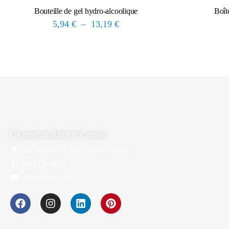
Bouteille de gel hydro-alcoolique
Boît
5,94
€
–
13,19
€
Un geste de liberté et d’amour
68 boulevard Carnot, 06400 Cannes
04 93 06 58 55
lid@softdiff.com