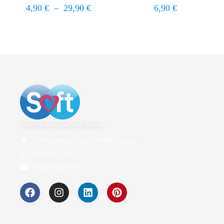
4,90
€
–
29,90
€
6,90
€
Un geste de liberté et d’amour
68 boulevard Carnot, 06400 Cannes
04 93 06 58 55
lid@softdiff.com