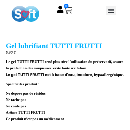
0
PRÉSERVATIFS MASC
GELS LUBRIF
CHARTE QUALITÉ
Gel lubrifiant TUTTI FRUTTI
6,90
€
Le gel TUTTI FRUTTI rend plus sûre l’utilisation du préservatif, assure
la protection des muqueuses, évite toute irritation.
Le gel TUTTI FRUTTI est à base d’eau
,
incolore,
hypoallergénique.
Spécificités produit :
Ne dépose pas de résidus
Ne tache pas
Ne coule pas
Arôme TUTTI FRUTTI
Ce produit n’est pas un médicament